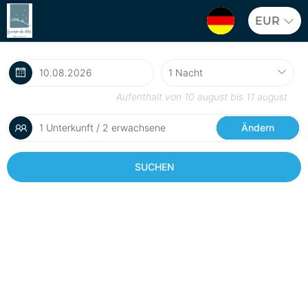
EUR
Aufenthalt von
10 august
bis
11 august
1 Unterkunft / 2 erwachsene
Ändern