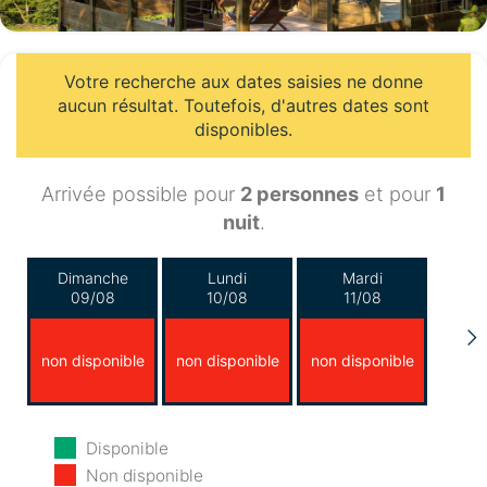
Votre recherche aux dates saisies ne donne
aucun résultat. Toutefois, d'autres dates sont
disponibles.
Arrivée possible pour
2 personnes
et pour
1
nuit
.
Dimanche
Lundi
Mardi
09/08
10/08
11/08
non disponible
non disponible
non disponible
Mercredi
Jeudi
Vendredi
Disponible
12/08
13/08
14/08
Non disponible