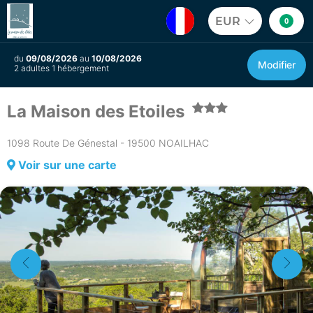
EUR
0
du
09/08/2026
au
10/08/2026
Modifier
2 adultes 1 hébergement
La Maison des Etoiles
1098 Route De Génestal - 19500 NOAILHAC
Voir sur une carte