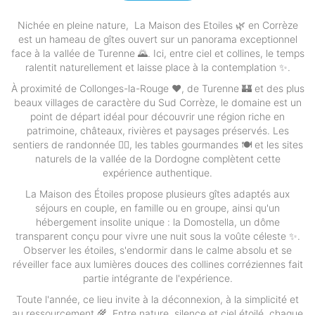
Nichée en pleine nature, La Maison des Etoiles 🌿 en Corrèze
est un hameau de gîtes ouvert sur un panorama exceptionnel
face à la vallée de Turenne 🌄. Ici, entre ciel et collines, le temps
ralentit naturellement et laisse place à la contemplation ✨.
À proximité de Collonges-la-Rouge ❤️, de Turenne 🏰 et des plus
beaux villages de caractère du Sud Corrèze, le domaine est un
point de départ idéal pour découvrir une région riche en
patrimoine, châteaux, rivières et paysages préservés. Les
sentiers de randonnée 🚶‍♂️, les tables gourmandes 🍽️ et les sites
naturels de la vallée de la Dordogne complètent cette
expérience authentique.
La Maison des Étoiles propose plusieurs gîtes adaptés aux
séjours en couple, en famille ou en groupe, ainsi qu'un
hébergement insolite unique : la Domostella, un dôme
transparent conçu pour vivre une nuit sous la voûte céleste ✨.
Observer les étoiles, s'endormir dans le calme absolu et se
réveiller face aux lumières douces des collines corréziennes fait
partie intégrante de l'expérience.
Toute l'année, ce lieu invite à la déconnexion, à la simplicité et
au ressourcement 🌾. Entre nature, silence et ciel étoilé, chaque