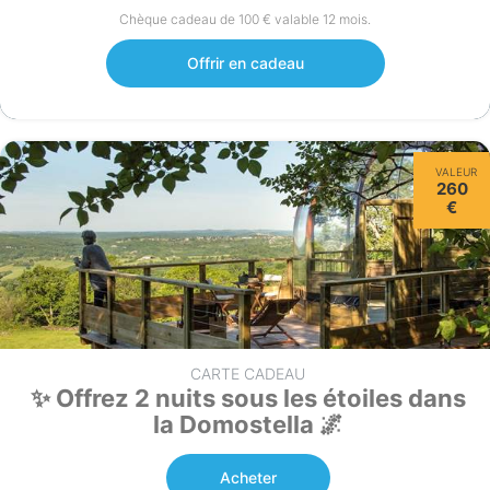
Chèque cadeau de 100 € valable 12 mois.
Offrir en cadeau
VALEUR
260
€
CARTE CADEAU
✨ Offrez 2 nuits sous les étoiles dans
la Domostella 🌌
Acheter