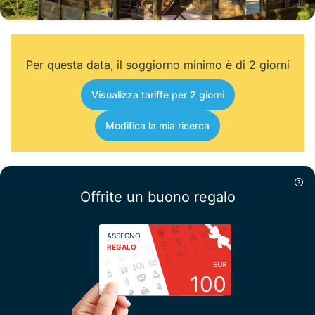
Per questa data, il soggiorno minimo è di 2 giorni
Visualizza tariffe per 2 giorni
Modifica la mia ricerca
Offrite un buono regalo
ASSEGNO
REGALO
EUR
100