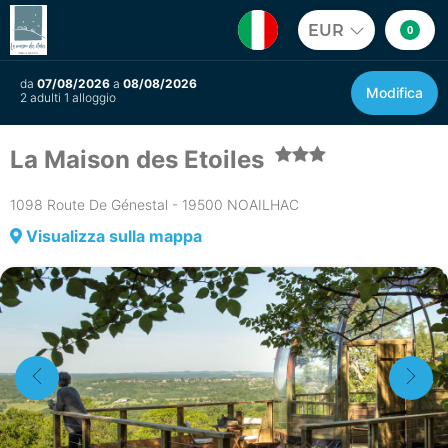
EUR
0
da
07/08/2026
a
08/08/2026
Modifica
2 adulti 1 alloggio
La Maison des Etoiles
1098 Route De Génestal - 19500 NOAILHAC
Visualizza sulla mappa