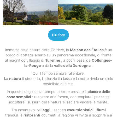
Più foto
Immersa nella natura della Corrèze, la
Maison des Étoiles
è un
borgo di cottage aperto su un panorama eccezionale, di fronte
al magnifico villaggio di
Turenne
, a pochi passi da
Collonges-
la-Rouge
e dalla
valle della Dordogna
.
Qui il tempo sembra rallentare.
La natura
ti circonda, il silenzio ti rilassa e la notte rivela un cielo
costellato di stelle.
In questo luogo senza tempo, potrete provare il
piacere delle
cose semplici
: respirare aria fresca, contemplare i paesaggi,
ascoltare i sussurri della natura e lasciare vagare la mente.
Tra incantevoli
villaggi
, sentieri
escursionistici
,
fiumi
tranquilli e
ristoranti
gourmet, la regione vi invita a scoprire e a