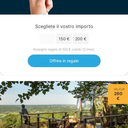
Scegliete il vostro importo
100 €
150 €
200 €
Assegno regalo di 100 € valido 12 mesi.
Offrire in regalo
VALEUR
260
€