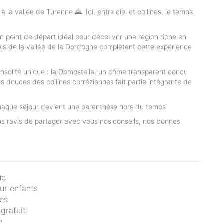
 vallée de Turenne 🌄. Ici, entre ciel et collines, le temps
 point de départ idéal pour découvrir une région riche en
urels de la vallée de la Dordogne complètent cette expérience
insolite unique : la Domostella, un dôme transparent conçu
es douces des collines corréziennes fait partie intégrante de
é, chaque séjour devient une parenthèse hors du temps.
rons ravis de partager avec vous nos conseils, nos bonnes
ue
ur enfants
es
 gratuit
e