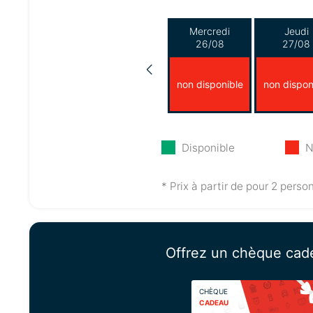
Mercredi
Jeudi
26/08
27/08
non disponible
non dispon
Disponible
N
* Prix à partir de pour 2 perso
Offrez un chèque cad
CHÈQUE
CADEAU