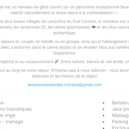
e est un hameau de gîtes ouvert sur un panorama exceptionnel face à la
ralentit naturellement et laisse place à la contemplation ✨.
es plus beaux villages de caractère du Sud Corrèze, le domaine est un
ntiers de randonnée 🚶‍♂️, les tables gourmandes 🍽️ et les sites nat
authentique.
 séjours en couple, en famille ou en groupe, ainsi qu'un hébergement 
oiles, s'endormir dans le calme absolu et se réveiller face aux lumièr
l'expérience.
simplicité et au ressourcement 🌾. Entre nature, silence et ciel étoil
out au long de votre séjour. N'hésitez pas à nous solliciter : nous se
adresses et les trésors de la région
lamaisondesetoiles.correze@gmail.com
ux
Barbec
ns touristiques
Jeux po
e linge
Massag
e - ménage
Parking
g
Portiqu