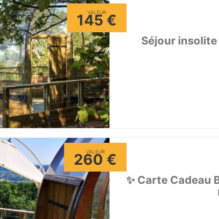
VALEUR
145 €
Séjour insolite
VALEUR
260 €
✨ Carte Cadeau Bi