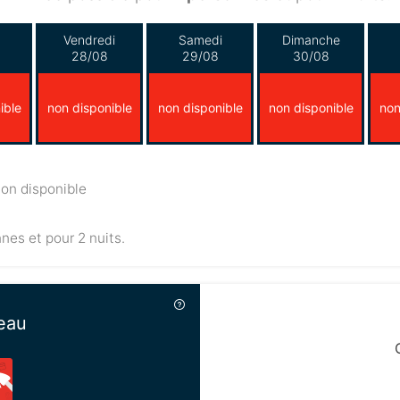
Vendredi
Samedi
Dimanche
28/08
29/08
30/08
ible
non disponible
non disponible
non disponible
non
on disponible
nnes et pour 2 nuits.
eau