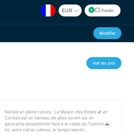
0
EUR
Panier
Modifier
Voir les prix
Nichée en pleine nature, La Maison des Etoiles 🌿 en
Corrèze est un hameau de gîtes ouvert sur un
panorama exceptionnel face à la vallée de Turenne 🌄.
Ici, entre ciel et collines, le temps ralentit...