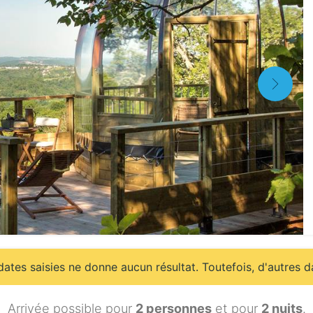
ates saisies ne donne aucun résultat. Toutefois, d'autres d
Arrivée possible pour
2 personnes
et pour
2 nuits
.