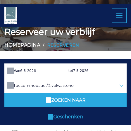
Toggl
naviga
Reserveer uw verblijf
HOMEPAGINA
RESERVEREN
Van
tot
1
accommodatie /
2
volwassene
ZOEKEN NAAR
Geschenken