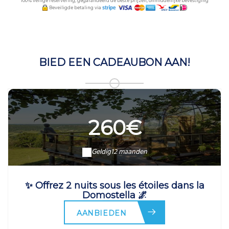
100% veilige reservering, gegarandeerd de beste prijzen, onmiddellijke bevestiging
Beveiligde betaling via
BIED EEN CADEAUBON AAN!
260€
Geldig
12 maanden
✨ Offrez 2 nuits sous les étoiles dans la
Domostella 🌌
AANBIEDEN