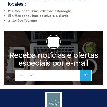
locales :
🏞️
Office de tourisme Vallée de la Dordogne
🏙️
Office de tourisme de Brive-la-Gaillarde
🌿
Corrèze Tourisme
Receba notícias e ofertas
especiais por e-mail
OK