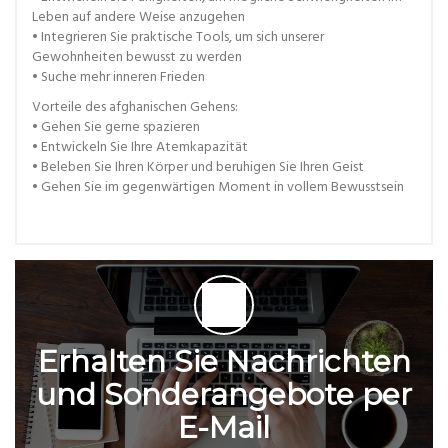
Leben auf andere Weise anzugehen
• Integrieren Sie praktische Tools, um sich unserer
Gewohnheiten bewusst zu werden
• Suche mehr inneren Frieden
Vorteile des afghanischen Gehens:
• Gehen Sie gerne spazieren
• Entwickeln Sie Ihre Atemkapazität
• Beleben Sie Ihren Körper und beruhigen Sie Ihren Geist
• Gehen Sie im gegenwärtigen Moment in vollem Bewusstsein
Erhalten Sie Nachrichten
und Sonderangebote per
E-Mail