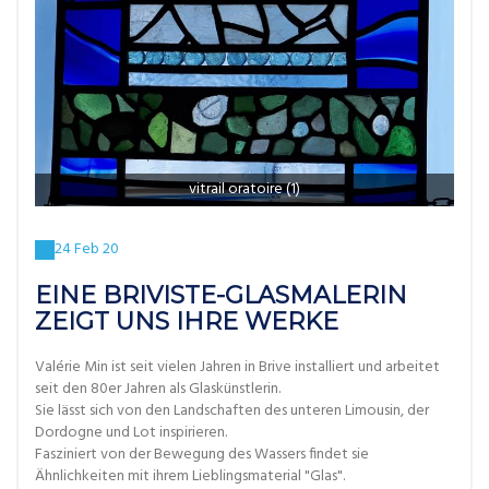
vitrail oratoire (1)
24 Feb 20
EINE BRIVISTE-GLASMALERIN
ZEIGT UNS IHRE WERKE
Valérie Min ist seit vielen Jahren in Brive installiert und arbeitet
seit den 80er Jahren als Glaskünstlerin.
Sie lässt sich von den Landschaften des unteren Limousin, der
Dordogne und Lot inspirieren.
Fasziniert von der Bewegung des Wassers findet sie
Ähnlichkeiten mit ihrem Lieblingsmaterial "Glas".