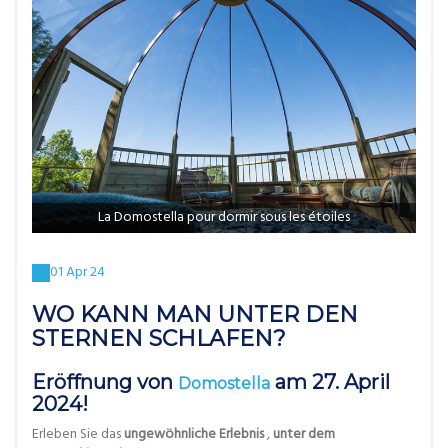
La Domostella pour dormir sous les étoiles
01 Apr 24
WO KANN MAN UNTER DEN
STERNEN SCHLAFEN?
Eröffnung von
am 27. April
Domostella
2024!
Erleben Sie das
ungewöhnliche Erlebnis
,
unter dem