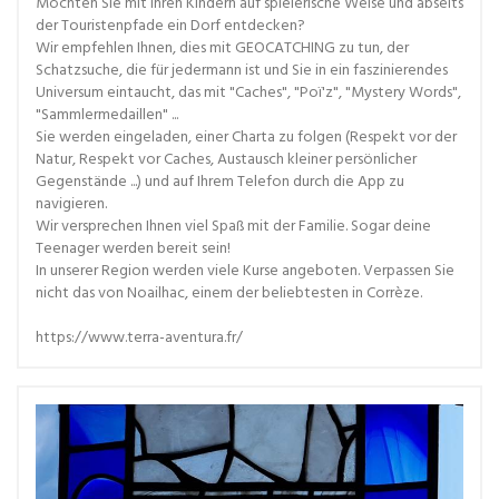
Möchten Sie mit Ihren Kindern auf spielerische Weise und abseits
der Touristenpfade ein Dorf entdecken?
Wir empfehlen Ihnen, dies mit GEOCATCHING zu tun, der
Schatzsuche, die für jedermann ist und Sie in ein faszinierendes
Universum eintaucht, das mit "Caches", "Poï'z", "Mystery Words",
"Sammlermedaillen" ...
Sie werden eingeladen, einer Charta zu folgen (Respekt vor der
Natur, Respekt vor Caches, Austausch kleiner persönlicher
Gegenstände ...) und auf Ihrem Telefon durch die App zu
navigieren.
Wir versprechen Ihnen viel Spaß mit der Familie. Sogar deine
Teenager werden bereit sein!
In unserer Region werden viele Kurse angeboten. Verpassen Sie
nicht das von Noailhac, einem der beliebtesten in Corrèze.
https://www.terra-aventura.fr/