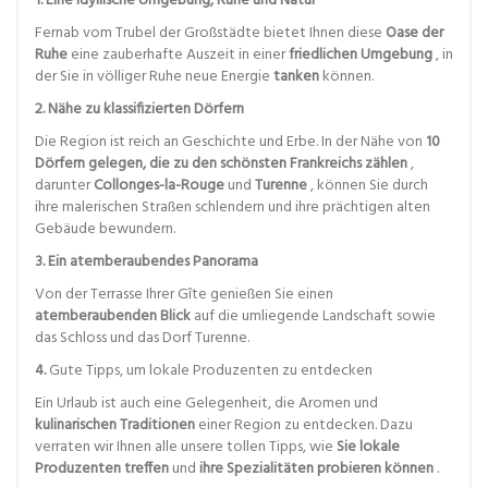
1. Eine idyllische Umgebung, Ruhe und Natur
Fernab vom Trubel der Großstädte bietet Ihnen diese
Oase der
Ruhe
eine zauberhafte Auszeit in einer
friedlichen Umgebung
, in
der Sie in völliger Ruhe neue Energie
tanken
können.
2. Nähe zu klassifizierten Dörfern
Die Region ist reich an Geschichte und Erbe. In der Nähe von
10
Dörfern gelegen, die zu den schönsten Frankreichs zählen
,
darunter
Collonges-la-Rouge
und
Turenne
, können Sie durch
ihre malerischen Straßen schlendern und ihre prächtigen alten
Gebäude bewundern.
3. Ein atemberaubendes Panorama
Von der Terrasse Ihrer Gîte genießen Sie einen
atemberaubenden Blick
auf die umliegende Landschaft sowie
das Schloss und das Dorf Turenne.
4.
Gute Tipps, um lokale Produzenten zu entdecken
Ein Urlaub ist auch eine Gelegenheit, die Aromen und
kulinarischen Traditionen
einer Region zu entdecken. Dazu
verraten wir Ihnen alle unsere tollen Tipps, wie
Sie lokale
Produzenten treffen
und
ihre Spezialitäten probieren können
.