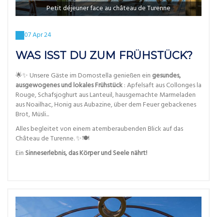
Petit déjeuner face au château de Turenne
07 Apr 24
WAS ISST DU ZUM FRÜHSTÜCK?
🌟✨ Unsere Gäste im Domostella genießen ein
gesundes,
ausgewogenes und lokales Frühstück
: Apfelsaft aus Collonges la
Rouge, Schafsjoghurt aus Lanteuil, hausgemachte Marmeladen
aus Noailhac, Honig aus Aubazine, über dem Feuer gebackenes
Brot, Müsli...
Alles begleitet von einem atemberaubenden Blick auf das
Château de Turenne. ✨🍽️
Ein
Sinneserlebnis, das Körper und Seele nährt!