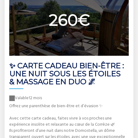
260€
✨ CARTE CADEAU BIEN-ÊTRE :
UNE NUIT SOUS LES ÉTOILES
& MASSAGE EN DUO 🌌
Valable
12 mois
Offrez une parenthèse de bien-être et d’évasion ✨
Avec cette carte cadeau, faites vivre à vos proches une
expérience insolite et relaxante au cœur de la Corrèze 🌿
Ils profiteront d’une nuit dans notre Domostella, un dôme
transparent ouvert sur les étoiles, avec une vue exceptionnelle