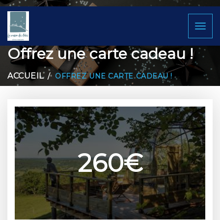
Toggl
naviga
Offrez une carte cadeau !
ACCUEIL
OFFREZ UNE CARTE CADEAU !
260€